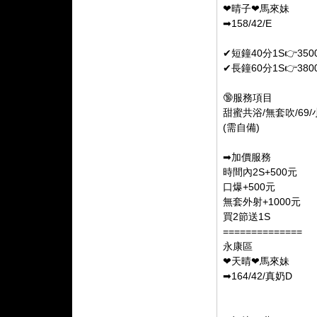
❤晴子❤馬來妹
➡158/42/E
✔短鐘40分1S👉350
✔長鐘60分1S👉380
🔞服務項目
甜蜜共浴/無套吹/69
(需自備)
➡加價服務
時間內2S+500元
口爆+500元
無套外射+1000元
買2節送1S
==============
永康區
❤天晴❤馬來妹
➡164/42/真奶D