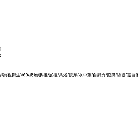
0
0
吻(視衛生)/69/奶炮/胸推/屁推/共浴/按摩/水中蕭/自慰秀/艷舞/絲襪(需自
）