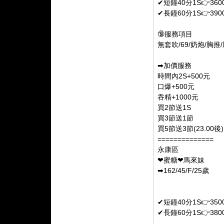
✔短鐘40分1S👉360
✔長鐘60分1S👉390
🔞服務項目
無套吹/69/奶炮/胸
➡加價服務
時間內2S+500元
口爆+500元
吞精+1000元
買2節送1S
買3節送1節
買5節送3節(23.00後)
==============
永康區
❤蜜糖❤馬來妹
➡162/45/F/25歲
✔短鐘40分1S👉350
✔長鐘60分1S👉380