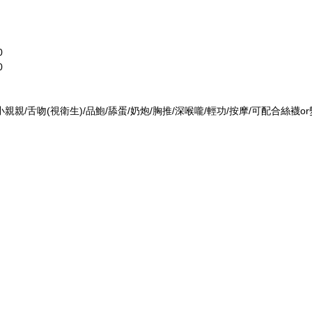
0
0
/小親親/舌吻(視衛生)/品鮑/舔蛋/奶炮/胸推/深喉嚨/輕功/按摩/可配合絲襪