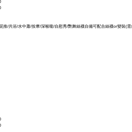
0
0
推/屁推/共浴/水中蕭/按摩/深喉嚨/自慰秀/艷舞絲襪自備可配合絲襪or變裝(
0
0