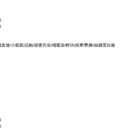
0
0
戴套做/小親親/品鮑/甜蜜共浴/殘廢澡/輕功/按摩/艷舞/絲襪需自備
0
0