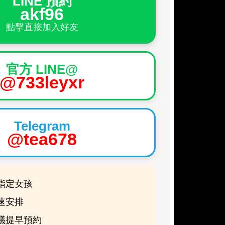
LINE 預約
akf96
點擊直接加入好友
官方 LINE@
@733leyxr
Telegram
@tea678
指定女孩
速安排
議提早預約