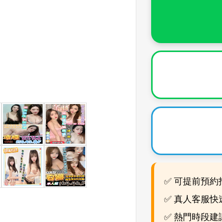
✅ 可提前預約
✅ 真人客服快
✅ 熱門時段建