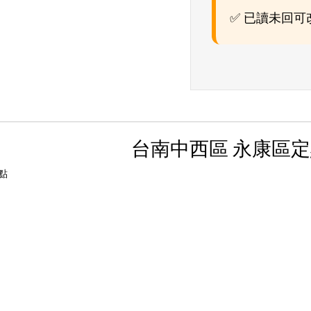
✅ 已讀未回
台南中西區 永康區
點