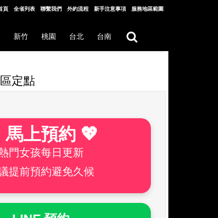
首頁
全省列表
聯繫我們
外約流程
新手注意事項
服務地區範圍
中
新竹
桃園
台北
台南
康區定點
 馬上預約 💖
熱門女孩每日更新
議提前預約避免久候