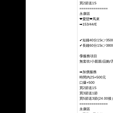
買2節送1S
==============
永康區
❤愛戀❤馬來
➡153/44/E
✔短鐘40分1S👉350
✔長鐘60分1S👉380
🔞服務項目
無套吹/小親親/品鮑/舌
➡加價服務
時間內2S+500元
口爆+500
買2節送1S
買3節送1節
買5節送3節(24.00後
==============
永康區