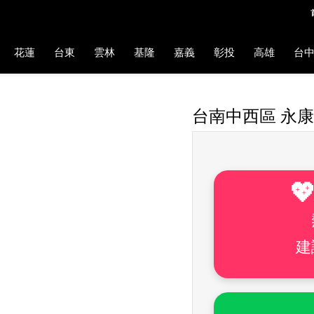
花蓮
台東
雲林
基隆
嘉義
彰投
高雄
台
台南中西區 永

建