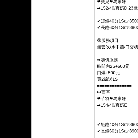
❤寶兒❤馬來妹
➡152/40/真奶D 23歲
✔短鐘40分1S👉350
✔長鐘60分1S👉380
🔞服務項目
無套吹/水中蕭/口交/
➡加價服務
時間內2S+500元
口爆+500元
買2節送1S
==============
中西區
❤芊羽❤馬來妹
➡154/40/真奶E
✔短鐘40分1S👉360
✔長鐘60分1S👉390