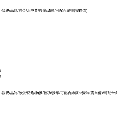
/小親親/品鮑/舔蛋/水中蕭/按摩/舔胸/可配合絲襪(需自備)
0
0
/小親親/品鮑/舔蛋/奶炮/胸推/輕功/按摩/可配合絲襪or變裝(需自備)/可配合