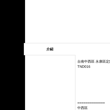
介紹
台南中西區 永康區定
TND016
==============
中西區