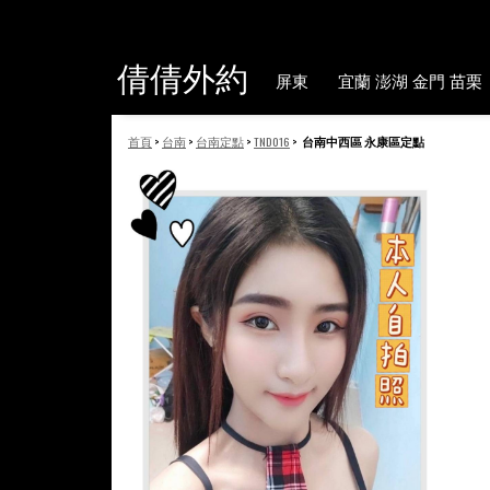
倩倩外約
屏東
宜蘭 澎湖 金門 苗栗
首頁
>
台南
>
台南定點
>
TND016
>
台南中西區 永康區定點