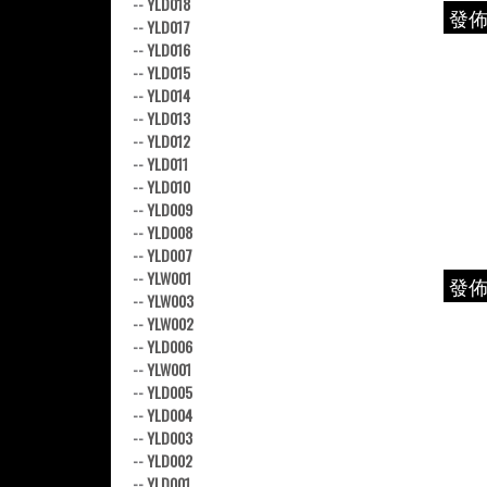
--
YLD018
發
--
YLD017
--
YLD016
--
YLD015
--
YLD014
--
YLD013
--
YLD012
--
YLD011
--
YLD010
--
YLD009
--
YLD008
--
YLD007
--
YLW001
發
--
YLW003
--
YLW002
--
YLD006
--
YLW001
--
YLD005
--
YLD004
--
YLD003
--
YLD002
--
YLD001