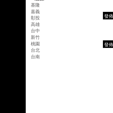
基隆
嘉義
發
彰投
高雄
台中
新竹
桃園
發
台北
台南