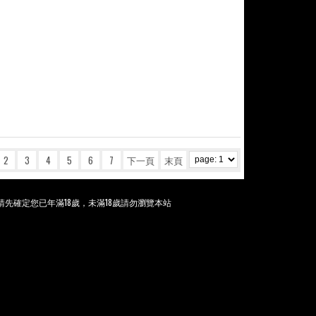
2
3
4
5
6
7
下一頁
末頁
先確定您已年滿18歲，未滿18歲請勿瀏覽本站