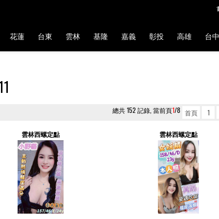
花蓮
台東
雲林
基隆
嘉義
彰投
高雄
台
11
總共 152 記錄, 當前頁
1
/8
首頁
1
雲林西螺定點
雲林西螺定點