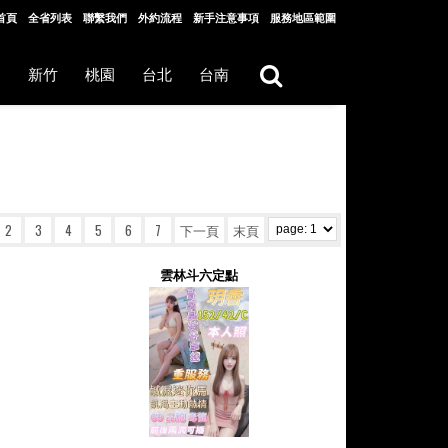
首頁
全省列表
聯繫我們
外約流程
新手注意事項
服務地區範圍
中
新竹
桃園
台北
台南
2
3
4
5
6
7
下一頁
末頁
雲林斗六定點