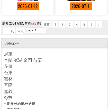
2026-07-12
2026-07-11
總共 2954 記錄, 當前頁
1
/148
首頁
1
2
3
4
5
6
7
下一頁
末頁
Category
屏東
宜蘭 澎湖 金門 苗栗
花蓮
台東
雲林
基隆
嘉義
彰投
--
彰投外約茶.外送茶