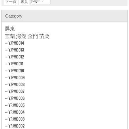
下一頁
末頁
Category
屏東
宜蘭 澎湖 金門 苗栗
--
YJPMD014
--
YJPMD013
--
YJPMD012
--
YJPMD011
--
YJPMD010
--
YJPMD009
--
YJPMD008
--
YJPMD007
--
YJPMD006
--
YPJMD005
--
YPJMD004
--
YPJMD003
--
YPJMD002