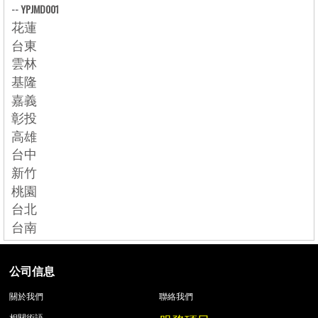
--
YPJMD001
花蓮
台東
雲林
基隆
嘉義
彰投
高雄
台中
新竹
桃園
台北
台南
公司信息
關於我們
聯絡我們
相關術語