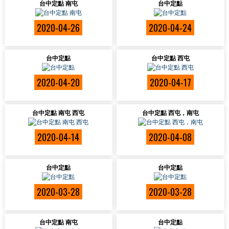
台中定點 南屯
台中定點
2020-04-26
2020-04-24
台中定點
台中定點 西屯
2020-04-20
2020-04-17
台中定點 南屯 西屯
台中定點 西屯，南屯
2020-04-14
2020-04-08
台中定點
台中定點
2020-03-28
2020-03-28
台中定點 南屯
台中定點