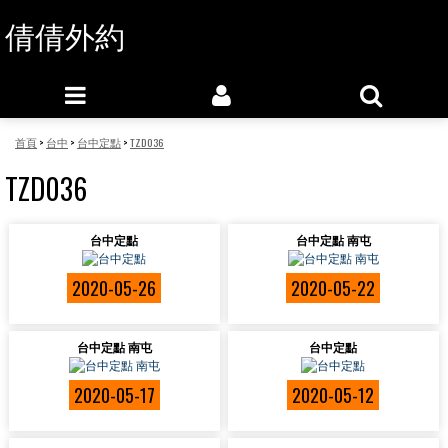
倩倩外約
首頁
>
台中
>
台中定點
>
TZD036
TZD036
台中定點
台中定點 南屯
2020-05-26
2020-05-22
台中定點 南屯
台中定點
2020-05-17
2020-05-12